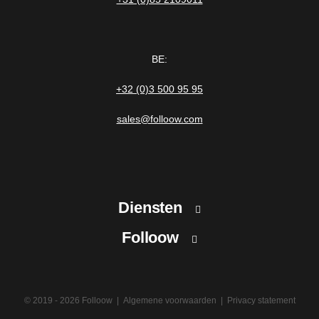
BE:
+32 (0)3 500 95 95
sales@folloow.com
Diensten
Folloow
Op avontuur
Volg jouw eigendom
Home
Bescherm jouw dierbaren
Voor wie
© 2019 - 2026 Folloow
Algemene voorwaarden
Privacy statement