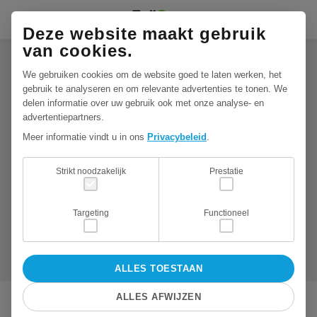
Deze website maakt gebruik
van cookies.
We gebruiken cookies om de website goed te laten werken, het
gebruik te analyseren en om relevante advertenties te tonen. We
delen informatie over uw gebruik ook met onze analyse- en
"Een fijne lokale partner
advertentiepartners.
die ons goed begrijpt en
Meer informatie vindt u in ons
Privacybeleid
.
flexibel kan inspelen op
onze behoeften."
Strikt noodzakelijk
Prestatie
Manfred Jacobs
Targeting
Functioneel
Jacobs Elektro Groep
ALLES TOESTAAN
ALLES AFWIJZEN