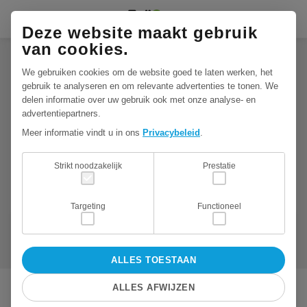
Deze website maakt gebruik
van cookies.
Naar wat voor oplossing ben jij
We gebruiken cookies om de website goed te laten werken, het
op zoek?
gebruik te analyseren en om relevante advertenties te tonen. We
delen informatie over uw gebruik ook met onze analyse- en
advertentiepartners.
Voor zowel particuliere als zakelijke oplossingen kun je
Meer informatie vindt u in ons
Privacybeleid
.
bij Folloow terecht. Er zijn veel mogelijkheden en situaties
waarbij de GPS-trackers van Folloow jou kunnen helpen!
Strikt noodzakelijk
Prestatie
Welke Folloow gebruiker ben jij?
Targeting
Functioneel
ALLES TOESTAAN
ALLES AFWIJZEN